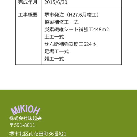
完成年月
2015/6/30
工事概要
堺市発注（H27.6月竣工）
橋梁補修工一式
炭素繊維シート補強工448m2
土工一式
せん断補強鉄筋工624本
足場工一式
雑工一式
〒591-8011
堺市北区南花田町36番地1